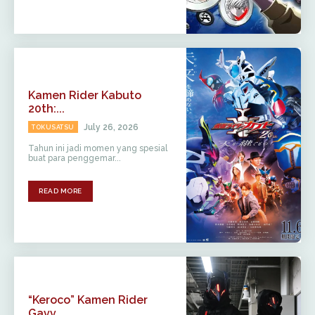
Kamen Rider Kabuto
20th:...
July 26, 2026
TOKUSATSU
Tahun ini jadi momen yang spesial
buat para penggemar...
READ MORE
“Keroco” Kamen Rider
Gavv...