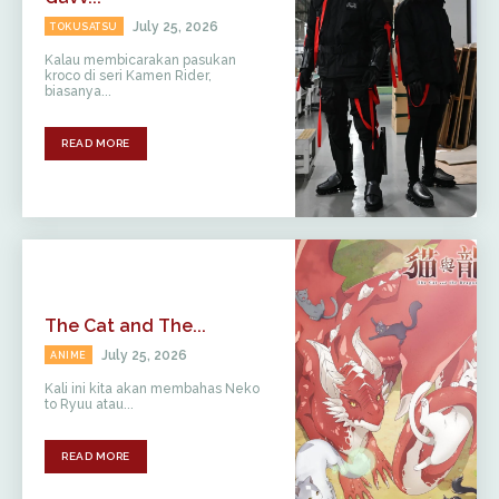
July 25, 2026
TOKUSATSU
Kalau membicarakan pasukan
kroco di seri Kamen Rider,
biasanya...
READ MORE
The Cat and The...
July 25, 2026
ANIME
Kali ini kita akan membahas Neko
to Ryuu atau...
READ MORE