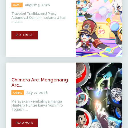
August 3, 2026
GAME
Traveler! Trailblazers! Proxy!
Attorneys! Kemarin, selama 4 hari
mulai...
READ MORE
Chimera Arc: Mengenang
Arc...
July 27, 2026
ANIME
Merayakan kembalinya manga
Hunter x Hunter karya Yoshihiro
Togashi,...
READ MORE