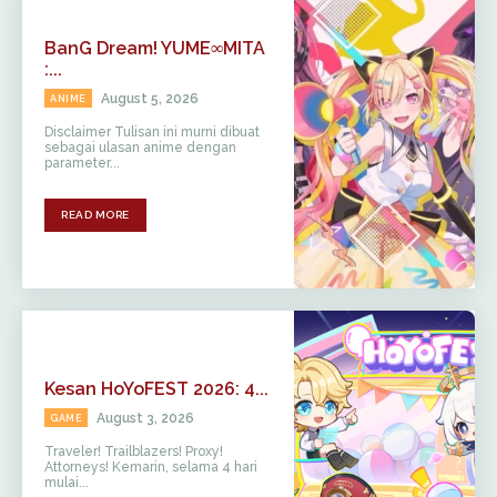
BanG Dream! YUME∞MITA
:...
August 5, 2026
ANIME
Disclaimer Tulisan ini murni dibuat
sebagai ulasan anime dengan
parameter...
READ MORE
Kesan HoYoFEST 2026: 4...
August 3, 2026
GAME
Traveler! Trailblazers! Proxy!
Attorneys! Kemarin, selama 4 hari
mulai...