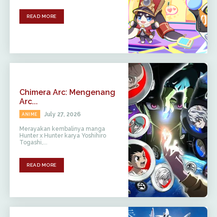
READ MORE
Chimera Arc: Mengenang
Arc...
July 27, 2026
ANIME
Merayakan kembalinya manga
Hunter x Hunter karya Yoshihiro
Togashi,...
READ MORE