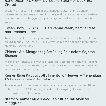
BanG Dream! YUME∞MITA : Ketika Band Memasuki Era
Digital
Disclaimer Tulisan ini murni dibuat sebagai ulasan anime dengan
parameter bahwa penulis memiliki pengetahuan dasar terhadap seri-seri
pendahulunya, sehingga mampu mengenali asal-usul maupun referensi
yang...
Kesan HoYoFEST 2026: 4 Hari Ramai Parah, Merchandise
dan Freebies Ludes
Traveler! Trailblazers! Proxy! Attorneys! Kemarin, selama 4 hari mulai dari
30 Juli hingga 2 Agustus 2026, HoYoVerse menggelar acara tahunannya:
HoYoFEST. Dan di tahun...
Chimera Arc: Mengenang Arc Paling Epic dalam Sejarah
Shonen
Merayakan kembalinya manga Hunter x Hunter karya Yoshihiro Togashi,
sepertinya tidak ada momen yang lebih pas untuk kembali membahas
salah satu arc terbaik yang...
Kamen Rider Kabuto 20th: Inheritor of Heaven – Merayakan
20 Tahun Kamen Rider Kabuto
Tahun ini jadi momen yang spesial buat para penggemar Kamen Rider
Kabuto. Setelah 20 tahun sejak pertama kali tayang, Toei akhirnya
mengumumkan film anniversary...
“Keroco” Kamen Rider Gavv Lebih Kuat Dari Monster
Mingguan