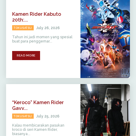
Kamen Rider Kabuto
20th:...
July 26, 2026
TOKUSATSU
Tahun ini jadi momen yang spesial
buat para penggemar...
READ MORE
“Keroco” Kamen Rider
Gavv...
July 25, 2026
TOKUSATSU
Kalau membicarakan pasukan
kroco di seri Kamen Rider,
biasanya...