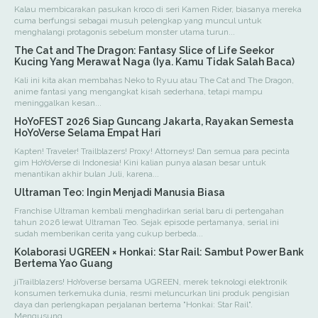
Kalau membicarakan pasukan kroco di seri Kamen Rider, biasanya mereka
cuma berfungsi sebagai musuh pelengkap yang muncul untuk
menghalangi protagonis sebelum monster utama turun...
The Cat and The Dragon: Fantasy Slice of Life Seekor
Kucing Yang Merawat Naga (Iya. Kamu Tidak Salah Baca)
Kali ini kita akan membahas Neko to Ryuu atau The Cat and The Dragon,
anime fantasi yang mengangkat kisah sederhana, tetapi mampu
meninggalkan kesan...
HoYoFEST 2026 Siap Guncang Jakarta, Rayakan Semesta
HoYoVerse Selama Empat Hari
Kapten! Traveler! Trailblazers! Proxy! Attorneys! Dan semua para pecinta
gim HoYoVerse di Indonesia! Kini kalian punya alasan besar untuk
menantikan akhir bulan Juli, karena...
Ultraman Teo: Ingin Menjadi Manusia Biasa
Franchise Ultraman kembali menghadirkan serial baru di pertengahan
tahun 2026 lewat Ultraman Teo. Sejak episode pertamanya, serial ini
sudah memberikan cerita yang cukup berbeda...
Kolaborasi UGREEN × Honkai: Star Rail: Sambut Power Bank
Bertema Yao Guang
jiTrailblazers! HoYoverse bersama UGREEN, merek teknologi elektronik
konsumen terkemuka dunia, resmi meluncurkan lini produk pengisian
daya dan perlengkapan perjalanan bertema "Honkai: Star Rail".
Mengusung...