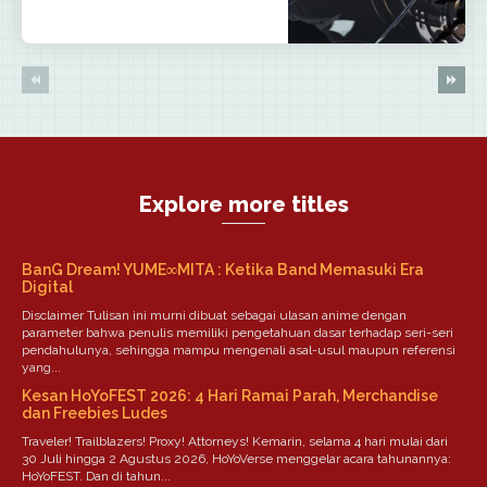
Explore more titles
BanG Dream! YUME∞MITA : Ketika Band Memasuki Era
Digital
Disclaimer Tulisan ini murni dibuat sebagai ulasan anime dengan
parameter bahwa penulis memiliki pengetahuan dasar terhadap seri-seri
pendahulunya, sehingga mampu mengenali asal-usul maupun referensi
yang...
Kesan HoYoFEST 2026: 4 Hari Ramai Parah, Merchandise
dan Freebies Ludes
Traveler! Trailblazers! Proxy! Attorneys! Kemarin, selama 4 hari mulai dari
30 Juli hingga 2 Agustus 2026, HoYoVerse menggelar acara tahunannya:
HoYoFEST. Dan di tahun...