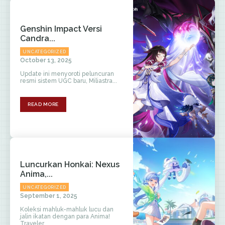
Genshin Impact Versi
Candra...
UNCATEGORIZED
October 13, 2025
Update ini menyoroti peluncuran
resmi sistem UGC baru, Miliastra...
READ MORE
Luncurkan Honkai: Nexus
Anima,...
UNCATEGORIZED
September 1, 2025
Koleksi mahluk-mahluk lucu dan
jalin ikatan dengan para Anima!
Traveler,...