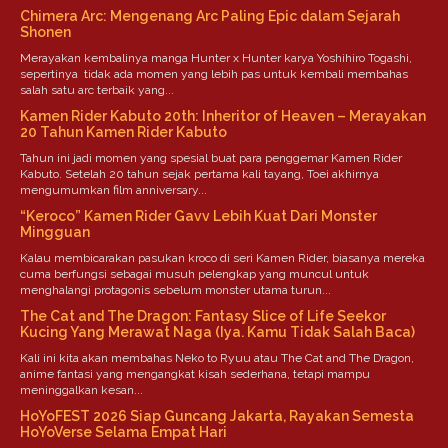
Chimera Arc: Mengenang Arc Paling Epic dalam Sejarah
Shonen
Merayakan kembalinya manga Hunter x Hunter karya Yoshihiro Togashi,
sepertinya tidak ada momen yang lebih pas untuk kembali membahas
salah satu arc terbaik yang...
Kamen Rider Kabuto 20th: Inheritor of Heaven – Merayakan
20 Tahun Kamen Rider Kabuto
Tahun ini jadi momen yang spesial buat para penggemar Kamen Rider
Kabuto. Setelah 20 tahun sejak pertama kali tayang, Toei akhirnya
mengumumkan film anniversary...
“Keroco” Kamen Rider Gavv Lebih Kuat Dari Monster
Mingguan
Kalau membicarakan pasukan kroco di seri Kamen Rider, biasanya mereka
cuma berfungsi sebagai musuh pelengkap yang muncul untuk
menghalangi protagonis sebelum monster utama turun...
The Cat and The Dragon: Fantasy Slice of Life Seekor
Kucing Yang Merawat Naga (Iya. Kamu Tidak Salah Baca)
Kali ini kita akan membahas Neko to Ryuu atau The Cat and The Dragon,
anime fantasi yang mengangkat kisah sederhana, tetapi mampu
meninggalkan kesan...
HoYoFEST 2026 Siap Guncang Jakarta, Rayakan Semesta
HoYoVerse Selama Empat Hari