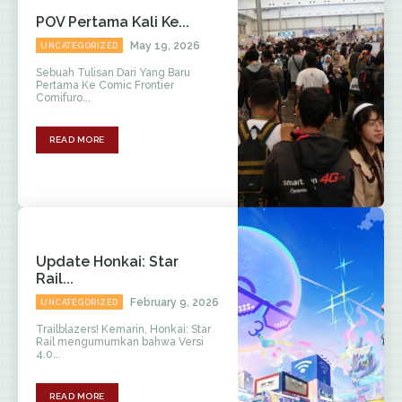
POV Pertama Kali Ke...
May 19, 2026
UNCATEGORIZED
Sebuah Tulisan Dari Yang Baru
Pertama Ke Comic Frontier
Comifuro...
READ MORE
Update Honkai: Star
Rail...
February 9, 2026
UNCATEGORIZED
Trailblazers! Kemarin, Honkai: Star
Rail mengumumkan bahwa Versi
4.0...
READ MORE