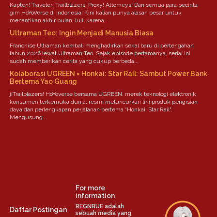
Kapten! Traveler! Trailblazers! Proxy! Attorneys! Dan semua para pecinta
gim HoYoVerse di Indonesia! Kini kalian punya alasan besar untuk
menantikan akhir bulan Juli, karena...
Ultraman Teo: Ingin Menjadi Manusia Biasa
Franchise Ultraman kembali menghadirkan serial baru di pertengahan
tahun 2026 lewat Ultraman Teo. Sejak episode pertamanya, serial ini
sudah memberikan cerita yang cukup berbeda...
Kolaborasi UGREEN × Honkai: Star Rail: Sambut Power Bank
Bertema Yao Guang
jiTrailblazers! HoYoverse bersama UGREEN, merek teknologi elektronik
konsumen terkemuka dunia, resmi meluncurkan lini produk pengisian
daya dan perlengkapan perjalanan bertema "Honkai: Star Rail".
Mengusung...
For more
information
REGNBUE adalah
Daftar Postingan
sebuah media yang