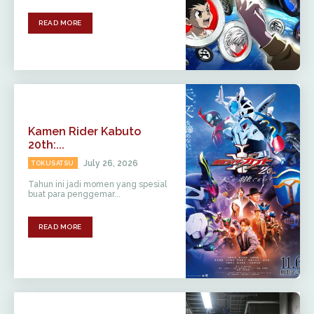
READ MORE
Kamen Rider Kabuto
20th:...
July 26, 2026
TOKUSATSU
Tahun ini jadi momen yang spesial
buat para penggemar...
READ MORE