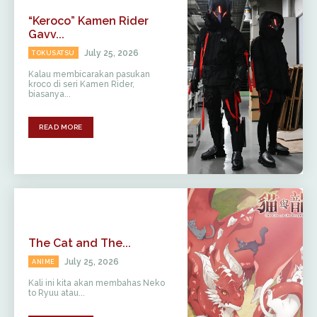
“Keroco” Kamen Rider
Gavv...
July 25, 2026
TOKUSATSU
Kalau membicarakan pasukan
kroco di seri Kamen Rider,
biasanya...
READ MORE
The Cat and The...
July 25, 2026
ANIME
Kali ini kita akan membahas Neko
to Ryuu atau...