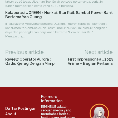
tahun 2026 lewat Ultraman Teo. Sejak episode pertamanya, serial ini
sudah memberikan cerita yang cukup berbeda...
Kolaborasi UGREEN × Honkai: Star Rail: Sambut Power Bank
Bertema Yao Guang
jiTrailblazers! HoYoverse bersama UGREEN, merek teknologi elektronik
konsumen terkemuka dunia, resmi meluncurkan lini produk pengisian
daya dan perlengkapan perjalanan bertema "Honkai: Star Rail".
Mengusung...
Previous article
Next article
Review Operator Aurora :
First Impression Fall 2023
Gadis Kjerag Dengan Mimpi
Anime – Bagian Pertama
For more
information
REGNBUE adalah
Daftar Postingan
sebuah media yang
About
membahas berita-
berita yang berkaitan