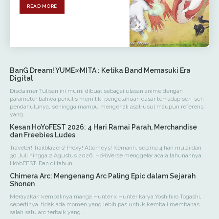
READ MORE
BanG Dream! YUME∞MITA : Ketika Band Memasuki Era
Digital
Disclaimer Tulisan ini murni dibuat sebagai ulasan anime dengan
parameter bahwa penulis memiliki pengetahuan dasar terhadap seri-seri
pendahulunya, sehingga mampu mengenali asal-usul maupun referensi
yang...
Kesan HoYoFEST 2026: 4 Hari Ramai Parah, Merchandise
dan Freebies Ludes
Traveler! Trailblazers! Proxy! Attorneys! Kemarin, selama 4 hari mulai dari
30 Juli hingga 2 Agustus 2026, HoYoVerse menggelar acara tahunannya:
HoYoFEST. Dan di tahun...
Chimera Arc: Mengenang Arc Paling Epic dalam Sejarah
Shonen
Merayakan kembalinya manga Hunter x Hunter karya Yoshihiro Togashi,
sepertinya tidak ada momen yang lebih pas untuk kembali membahas
salah satu arc terbaik yang...