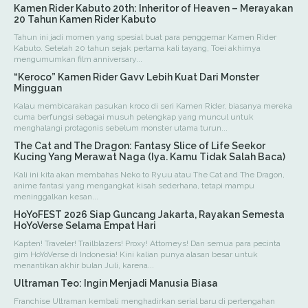
Kamen Rider Kabuto 20th: Inheritor of Heaven – Merayakan
20 Tahun Kamen Rider Kabuto
Tahun ini jadi momen yang spesial buat para penggemar Kamen Rider
Kabuto. Setelah 20 tahun sejak pertama kali tayang, Toei akhirnya
mengumumkan film anniversary...
“Keroco” Kamen Rider Gavv Lebih Kuat Dari Monster
Mingguan
Kalau membicarakan pasukan kroco di seri Kamen Rider, biasanya mereka
cuma berfungsi sebagai musuh pelengkap yang muncul untuk
menghalangi protagonis sebelum monster utama turun...
The Cat and The Dragon: Fantasy Slice of Life Seekor
Kucing Yang Merawat Naga (Iya. Kamu Tidak Salah Baca)
Kali ini kita akan membahas Neko to Ryuu atau The Cat and The Dragon,
anime fantasi yang mengangkat kisah sederhana, tetapi mampu
meninggalkan kesan...
HoYoFEST 2026 Siap Guncang Jakarta, Rayakan Semesta
HoYoVerse Selama Empat Hari
Kapten! Traveler! Trailblazers! Proxy! Attorneys! Dan semua para pecinta
gim HoYoVerse di Indonesia! Kini kalian punya alasan besar untuk
menantikan akhir bulan Juli, karena...
Ultraman Teo: Ingin Menjadi Manusia Biasa
Franchise Ultraman kembali menghadirkan serial baru di pertengahan