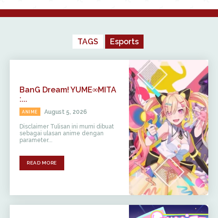
TAGS
Esports
BanG Dream! YUME∞MITA
:...
August 5, 2026
ANIME
Disclaimer Tulisan ini murni dibuat
sebagai ulasan anime dengan
parameter...
READ MORE