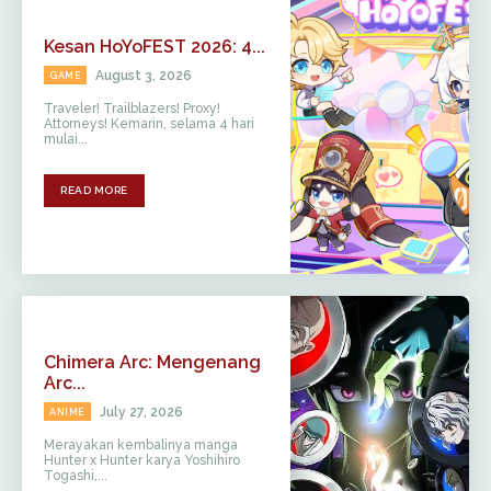
Kesan HoYoFEST 2026: 4...
August 3, 2026
GAME
Traveler! Trailblazers! Proxy!
Attorneys! Kemarin, selama 4 hari
mulai...
READ MORE
Chimera Arc: Mengenang
Arc...
July 27, 2026
ANIME
Merayakan kembalinya manga
Hunter x Hunter karya Yoshihiro
Togashi,...