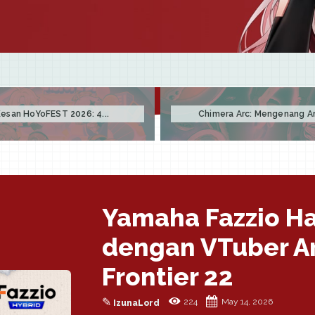
esan HoYoFEST 2026: 4...
Chimera Arc: Mengenang Arc
Yamaha Fazzio Ha
dengan VTuber Ar
Frontier 22
✎
224
May 14, 2026
IzunaLord