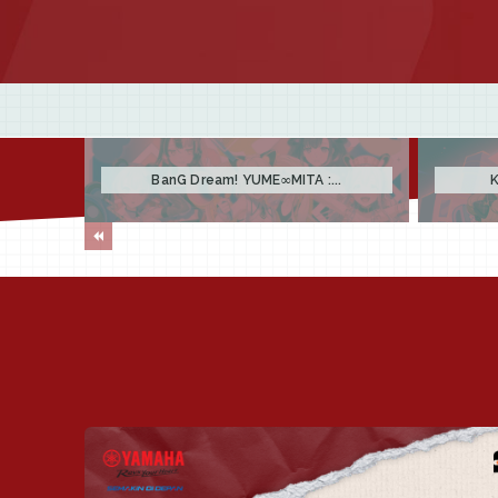
BanG Dream! YUME∞MITA :...
K