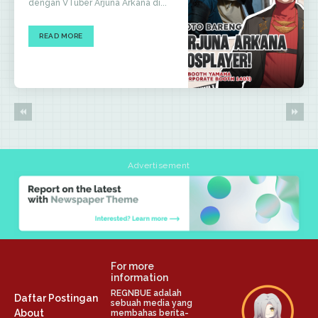
dengan VTuber Arjuna Arkana di...
READ MORE
Advertisement
For more
information
REGNBUE adalah
Daftar Postingan
sebuah media yang
About
membahas berita-