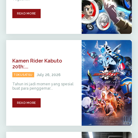
READ MORE
Kamen Rider Kabuto
20th:...
July 26, 2026
TOKUSATSU
Tahun ini jadi momen yang spesial
buat para penggemar...
READ MORE