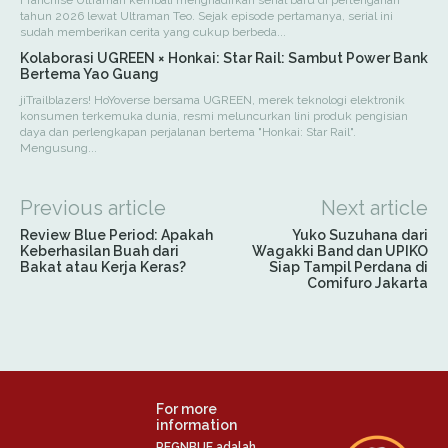
Franchise Ultraman kembali menghadirkan serial baru di pertengahan
tahun 2026 lewat Ultraman Teo. Sejak episode pertamanya, serial ini
sudah memberikan cerita yang cukup berbeda...
Kolaborasi UGREEN × Honkai: Star Rail: Sambut Power Bank
Bertema Yao Guang
jiTrailblazers! HoYoverse bersama UGREEN, merek teknologi elektronik
konsumen terkemuka dunia, resmi meluncurkan lini produk pengisian
daya dan perlengkapan perjalanan bertema "Honkai: Star Rail".
Mengusung...
Previous article
Next article
Review Blue Period: Apakah
Yuko Suzuhana dari
Keberhasilan Buah dari
Wagakki Band dan UPIKO
Bakat atau Kerja Keras?
Siap Tampil Perdana di
Comifuro Jakarta
For more
information
REGNBUE adalah