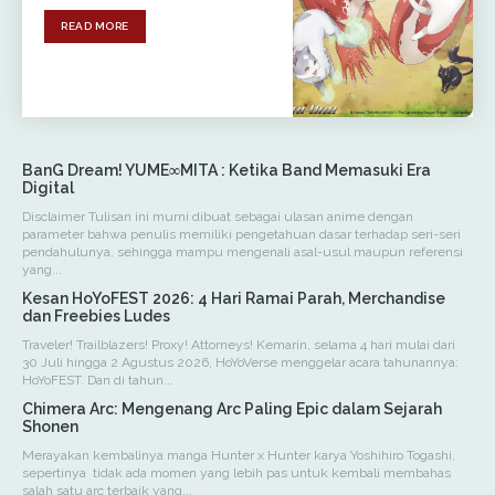
READ MORE
BanG Dream! YUME∞MITA : Ketika Band Memasuki Era
Digital
Disclaimer Tulisan ini murni dibuat sebagai ulasan anime dengan
parameter bahwa penulis memiliki pengetahuan dasar terhadap seri-seri
pendahulunya, sehingga mampu mengenali asal-usul maupun referensi
yang...
Kesan HoYoFEST 2026: 4 Hari Ramai Parah, Merchandise
dan Freebies Ludes
Traveler! Trailblazers! Proxy! Attorneys! Kemarin, selama 4 hari mulai dari
30 Juli hingga 2 Agustus 2026, HoYoVerse menggelar acara tahunannya:
HoYoFEST. Dan di tahun...
Chimera Arc: Mengenang Arc Paling Epic dalam Sejarah
Shonen
Merayakan kembalinya manga Hunter x Hunter karya Yoshihiro Togashi,
sepertinya tidak ada momen yang lebih pas untuk kembali membahas
salah satu arc terbaik yang...