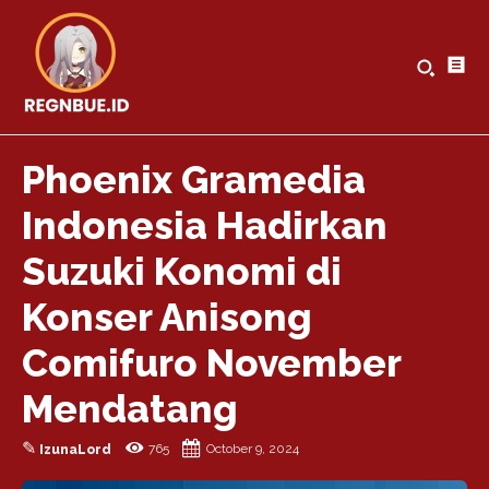
Phoenix Gramedia
Indonesia Hadirkan
Suzuki Konomi di
Konser Anisong
Comifuro November
Mendatang
✎
765
October 9, 2024
IzunaLord