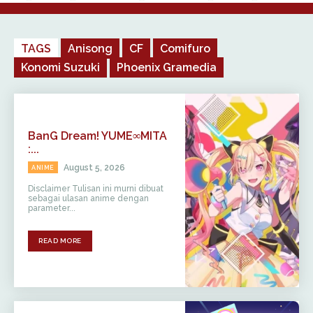
TAGS
Anisong
CF
Comifuro
Konomi Suzuki
Phoenix Gramedia
BanG Dream! YUME∞MITA
:...
August 5, 2026
ANIME
Disclaimer Tulisan ini murni dibuat
sebagai ulasan anime dengan
parameter...
READ MORE