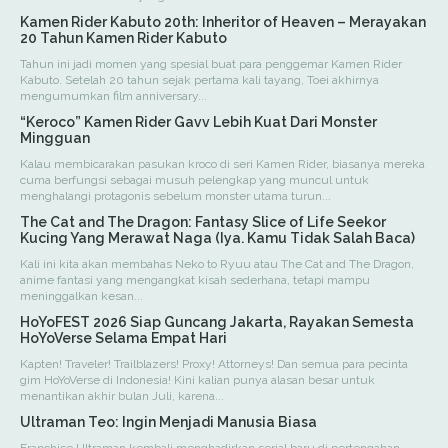
Kamen Rider Kabuto 20th: Inheritor of Heaven – Merayakan
20 Tahun Kamen Rider Kabuto
Tahun ini jadi momen yang spesial buat para penggemar Kamen Rider
Kabuto. Setelah 20 tahun sejak pertama kali tayang, Toei akhirnya
mengumumkan film anniversary...
“Keroco” Kamen Rider Gavv Lebih Kuat Dari Monster
Mingguan
Kalau membicarakan pasukan kroco di seri Kamen Rider, biasanya mereka
cuma berfungsi sebagai musuh pelengkap yang muncul untuk
menghalangi protagonis sebelum monster utama turun...
The Cat and The Dragon: Fantasy Slice of Life Seekor
Kucing Yang Merawat Naga (Iya. Kamu Tidak Salah Baca)
Kali ini kita akan membahas Neko to Ryuu atau The Cat and The Dragon,
anime fantasi yang mengangkat kisah sederhana, tetapi mampu
meninggalkan kesan...
HoYoFEST 2026 Siap Guncang Jakarta, Rayakan Semesta
HoYoVerse Selama Empat Hari
Kapten! Traveler! Trailblazers! Proxy! Attorneys! Dan semua para pecinta
gim HoYoVerse di Indonesia! Kini kalian punya alasan besar untuk
menantikan akhir bulan Juli, karena...
Ultraman Teo: Ingin Menjadi Manusia Biasa