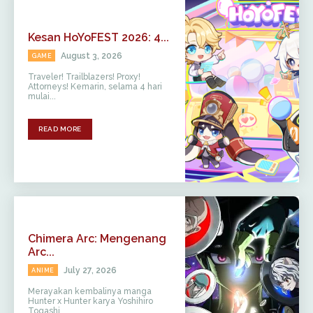
Kesan HoYoFEST 2026: 4...
August 3, 2026
GAME
Traveler! Trailblazers! Proxy!
Attorneys! Kemarin, selama 4 hari
mulai...
READ MORE
Chimera Arc: Mengenang
Arc...
July 27, 2026
ANIME
Merayakan kembalinya manga
Hunter x Hunter karya Yoshihiro
Togashi,...