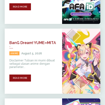
READ MORE
BanG Dream! YUME∞MITA
:...
August 5, 2026
ANIME
Disclaimer Tulisan ini murni dibuat
sebagai ulasan anime dengan
parameter...
READ MORE