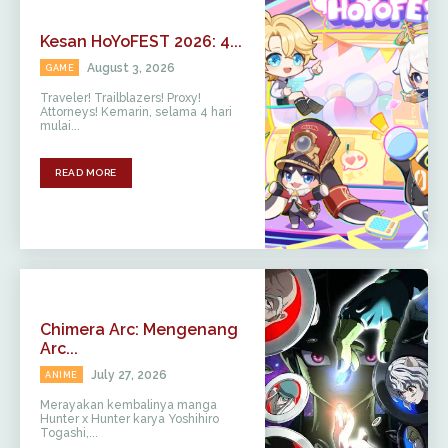
Kesan HoYoFEST 2026: 4...
August 3, 2026
GAME
Traveler! Trailblazers! Proxy!
Attorneys! Kemarin, selama 4 hari
mulai...
READ MORE
Chimera Arc: Mengenang
Arc...
July 27, 2026
ANIME
Merayakan kembalinya manga
Hunter x Hunter karya Yoshihiro
Togashi,...