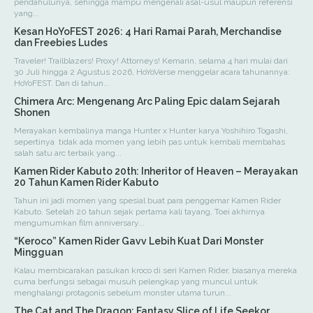
pendahulunya, sehingga mampu mengenali asal-usul maupun referensi
yang...
Kesan HoYoFEST 2026: 4 Hari Ramai Parah, Merchandise
dan Freebies Ludes
Traveler! Trailblazers! Proxy! Attorneys! Kemarin, selama 4 hari mulai dari
30 Juli hingga 2 Agustus 2026, HoYoVerse menggelar acara tahunannya:
HoYoFEST. Dan di tahun...
Chimera Arc: Mengenang Arc Paling Epic dalam Sejarah
Shonen
Merayakan kembalinya manga Hunter x Hunter karya Yoshihiro Togashi,
sepertinya tidak ada momen yang lebih pas untuk kembali membahas
salah satu arc terbaik yang...
Kamen Rider Kabuto 20th: Inheritor of Heaven – Merayakan
20 Tahun Kamen Rider Kabuto
Tahun ini jadi momen yang spesial buat para penggemar Kamen Rider
Kabuto. Setelah 20 tahun sejak pertama kali tayang, Toei akhirnya
mengumumkan film anniversary...
“Keroco” Kamen Rider Gavv Lebih Kuat Dari Monster
Mingguan
Kalau membicarakan pasukan kroco di seri Kamen Rider, biasanya mereka
cuma berfungsi sebagai musuh pelengkap yang muncul untuk
menghalangi protagonis sebelum monster utama turun...
The Cat and The Dragon: Fantasy Slice of Life Seekor