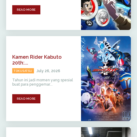
READ MORE
Kamen Rider Kabuto
20th:...
July 26, 2026
TOKUSATSU
Tahun ini jadi momen yang spesial
buat para penggemar...
READ MORE