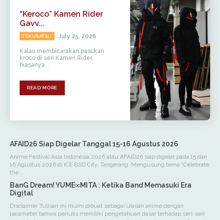
“Keroco” Kamen Rider
Gavv...
July 25, 2026
TOKUSATSU
Kalau membicarakan pasukan
kroco di seri Kamen Rider,
biasanya...
READ MORE
AFAID26 Siap Digelar Tanggal 15-16 Agustus 2026
Anime Festival Asia Indonesia 2026 atau AFAID26 siap digelar pada 15 dan
16 Agustus 2026 di ICE BSD City, Tangerang. Mengusung tema “Celebrate
the...
BanG Dream! YUME∞MITA : Ketika Band Memasuki Era
Digital
Disclaimer Tulisan ini murni dibuat sebagai ulasan anime dengan
parameter bahwa penulis memiliki pengetahuan dasar terhadap seri-seri