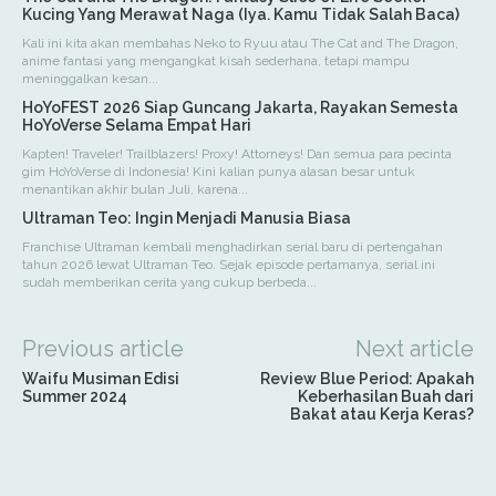
Kucing Yang Merawat Naga (Iya. Kamu Tidak Salah Baca)
Kali ini kita akan membahas Neko to Ryuu atau The Cat and The Dragon,
anime fantasi yang mengangkat kisah sederhana, tetapi mampu
meninggalkan kesan...
HoYoFEST 2026 Siap Guncang Jakarta, Rayakan Semesta
HoYoVerse Selama Empat Hari
Kapten! Traveler! Trailblazers! Proxy! Attorneys! Dan semua para pecinta
gim HoYoVerse di Indonesia! Kini kalian punya alasan besar untuk
menantikan akhir bulan Juli, karena...
Ultraman Teo: Ingin Menjadi Manusia Biasa
Franchise Ultraman kembali menghadirkan serial baru di pertengahan
tahun 2026 lewat Ultraman Teo. Sejak episode pertamanya, serial ini
sudah memberikan cerita yang cukup berbeda...
Previous article
Next article
Waifu Musiman Edisi
Review Blue Period: Apakah
Summer 2024
Keberhasilan Buah dari
Bakat atau Kerja Keras?