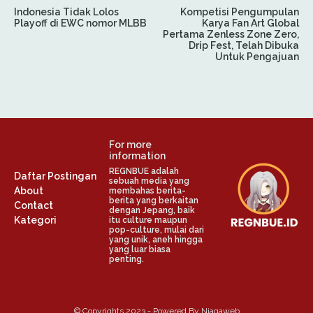
Indonesia Tidak Lolos
Kompetisi Pengumpulan
Playoff di EWC nomor MLBB
Karya Fan Art Global
Pertama Zenless Zone Zero,
Drip Fest, Telah Dibuka
Untuk Pengajuan
For more
information
REGNBUE adalah
Daftar Postingan
sebuah media yang
About
membahas berita-
berita yang berkaitan
Contact
dengan Jepang, baik
Kategori
itu culture maupun
pop-culture, mulai dari
yang unik, aneh hingga
yang luar biasa
penting.
© Copyrights 2023 - Powered By Niagaweb