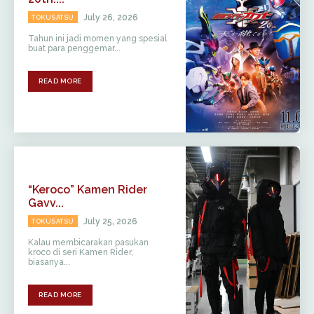
July 26, 2026
TOKUSATSU
Tahun ini jadi momen yang spesial
buat para penggemar...
READ MORE
“Keroco” Kamen Rider
Gavv...
July 25, 2026
TOKUSATSU
Kalau membicarakan pasukan
kroco di seri Kamen Rider,
biasanya...
READ MORE