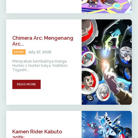
Chimera Arc: Mengenang
Arc...
July 27, 2026
ANIME
Merayakan kembalinya manga
Hunter x Hunter karya Yoshihiro
Togashi,...
READ MORE
Kamen Rider Kabuto
20th:...