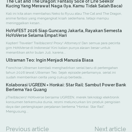
The Cat and The Dragon: Fantasy Slice of Life Seekor
Kucing Yang Merawat Naga (Iya. Kamu Tidak Salah Baca)
Kali ini kita akan membahas Neko to Ryuu atau The Cat and The Dragon,
anime fantasi yang mengangkat kisah sederhana, tetapi mampu
meninggalkan kesan...
HoYoFEST 2026 Siap Guncang Jakarta, Rayakan Semesta
HoYoVerse Selama Empat Hari
Kapten! Traveler! Trailblazers! Proxy! Attorneys! Dan semua para pecinta
gim HoYoVerse di Indonesia! Kini kalian punya alasan besar untuk
menantikan akhir bulan Juli, karena...
Ultraman Teo: Ingin Menjadi Manusia Biasa
Franchise Ultraman kembali menghadirkan serial baru di pertengahan
tahun 2026 lewat Ultraman Teo. Sejak episode pertamanya, serial ini
sudah memberikan cerita yang cukup berbeda...
Kolaborasi UGREEN × Honkai: Star Rail: Sambut Power Bank
Bertema Yao Guang
jiTrailblazers! HoYoverse bersama UGREEN, merek teknologi elektronik
konsumen terkemuka dunia, resmi meluncurkan lini produk pengisian
daya dan perlengkapan perjalanan bertema "Honkai: Star Rail".
Mengusung...
Previous article
Next article