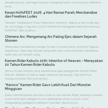
pendahulunya, sehingga mampu mengenali asal-usul maupun referensi
yang...
Kesan HoYoFEST 2026: 4 Hari Ramai Parah, Merchandise
dan Freebies Ludes
Traveler! Trailblazers! Proxy! Attorneys! Kemarin, selama 4 hari mulai dari
30 Juli hingga 2 Agustus 2026, HoYoVerse menggelar acara tahunannya:
HoYoFEST. Dan di tahun...
Chimera Arc: Mengenang Arc Paling Epic dalam Sejarah
Shonen
Merayakan kembalinya manga Hunter x Hunter karya Yoshihiro Togashi,
sepertinya tidak ada momen yang lebih pas untuk kembali membahas
salah satu arc terbaik yang...
Kamen Rider Kabuto 20th: Inheritor of Heaven – Merayakan
20 Tahun Kamen Rider Kabuto
Tahun ini jadi momen yang spesial buat para penggemar Kamen Rider
Kabuto. Setelah 20 tahun sejak pertama kali tayang, Toei akhirnya
mengumumkan film anniversary...
“Keroco” Kamen Rider Gavv Lebih Kuat Dari Monster
Mingguan
Kalau membicarakan pasukan kroco di seri Kamen Rider, biasanya mereka
cuma berfungsi sebagai musuh pelengkap yang muncul untuk
menghalangi protagonis sebelum monster utama turun...