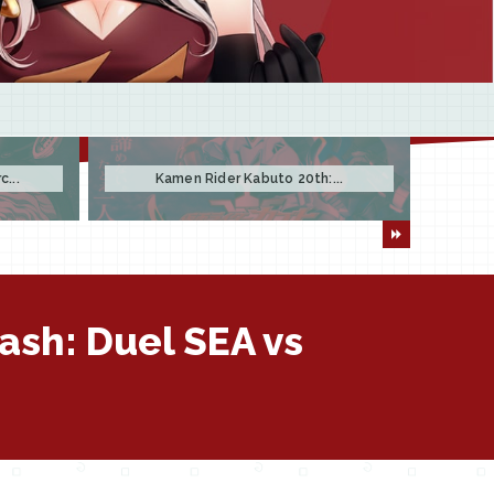
...
Kamen Rider Kabuto 20th:...
ash: Duel SEA vs