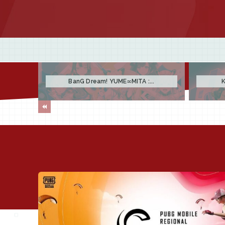
BanG Dream! YUME∞MITA :...
K