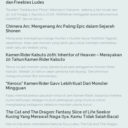
dan Freebies Ludes
Traveler! Trailblazers! Proxy! Attorneys! Kemarin, selama 4 hari mulai dari
30 Juli hingga 2 Agustus 2026, HoYoVerse menggelar acara tahunannya:
HoYoFEST. Dan di tahun...
Chimera Arc: Mengenang Arc Paling Epic dalam Sejarah
Shonen
Merayakan kembalinya manga Hunter x Hunter karya Yoshihiro Togashi,
sepertinya tidak ada momen yang lebih pas untuk kembali membahas
salah satu arc terbaik yang...
Kamen Rider Kabuto 20th: Inheritor of Heaven – Merayakan
20 Tahun Kamen Rider Kabuto
Tahun ini jadi momen yang spesial buat para penggemar Kamen Rider
Kabuto. Setelah 20 tahun sejak pertama kali tayang, Toei akhirnya
mengumumkan film anniversary...
“Keroco” Kamen Rider Gavv Lebih Kuat Dari Monster
Mingguan
Kalau membicarakan pasukan kroco di seri Kamen Rider, biasanya mereka
cuma berfungsi sebagai musuh pelengkap yang muncul untuk
menghalangi protagonis sebelum monster utama turun...
The Cat and The Dragon: Fantasy Slice of Life Seekor
Kucing Yang Merawat Naga (Iya. Kamu Tidak Salah Baca)
Kali ini kita akan membahas Neko to Ryuu atau The Cat and The Dragon,