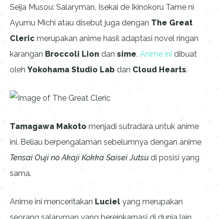
Seija Musou: Salaryman, Isekai de Ikinokoru Tame ni
Ayumu Michi atau disebut juga dengan
The Great
Cleric
merupakan anime hasil adaptasi novel ringan
karangan
Broccoli Lion
dan
sime
.
Anime ini
dibuat
oleh
Yokohama Studio Lab
dan
Cloud Hearts
.
Tamagawa Makoto
menjadi sutradara untuk anime
ini. Beliau berpengalaman sebelumnya dengan anime
Tensai Ouji no Akaji Kokka Saisei Jutsu
di posisi yang
sama.
Anime ini menceritakan
Luciel
yang merupakan
seorang salaryman yang bereinkarnasi di dunia lain