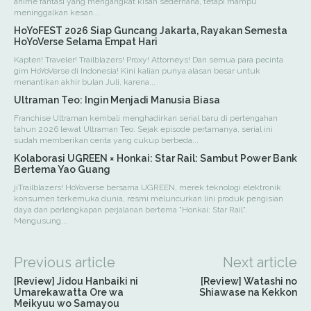
anime fantasi yang mengangkat kisah sederhana, tetapi mampu
meninggalkan kesan...
HoYoFEST 2026 Siap Guncang Jakarta, Rayakan Semesta
HoYoVerse Selama Empat Hari
Kapten! Traveler! Trailblazers! Proxy! Attorneys! Dan semua para pecinta
gim HoYoVerse di Indonesia! Kini kalian punya alasan besar untuk
menantikan akhir bulan Juli, karena...
Ultraman Teo: Ingin Menjadi Manusia Biasa
Franchise Ultraman kembali menghadirkan serial baru di pertengahan
tahun 2026 lewat Ultraman Teo. Sejak episode pertamanya, serial ini
sudah memberikan cerita yang cukup berbeda...
Kolaborasi UGREEN × Honkai: Star Rail: Sambut Power Bank
Bertema Yao Guang
jiTrailblazers! HoYoverse bersama UGREEN, merek teknologi elektronik
konsumen terkemuka dunia, resmi meluncurkan lini produk pengisian
daya dan perlengkapan perjalanan bertema "Honkai: Star Rail".
Mengusung...
Previous article
Next article
[Review] Jidou Hanbaiki ni
[Review] Watashi no
Umarekawatta Ore wa
Shiawase na Kekkon
Meikyuu wo Samayou