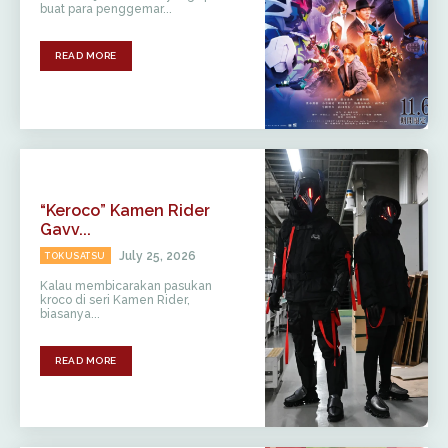
buat para penggemar...
READ MORE
“Keroco” Kamen Rider
Gavv...
July 25, 2026
TOKUSATSU
Kalau membicarakan pasukan
kroco di seri Kamen Rider,
biasanya...
READ MORE