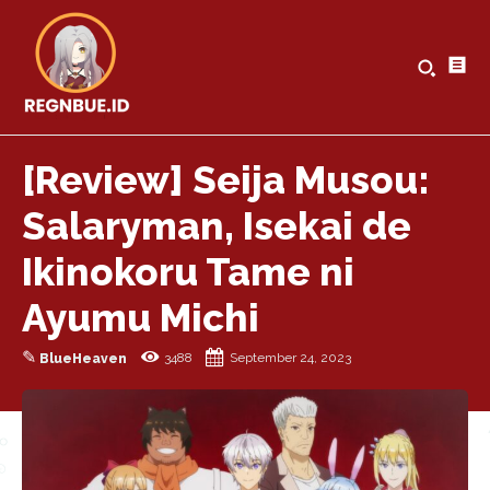
[Review] Seija Musou:
Salaryman, Isekai de
Ikinokoru Tame ni
Ayumu Michi
✎
3488
September 24, 2023
BlueHeaven