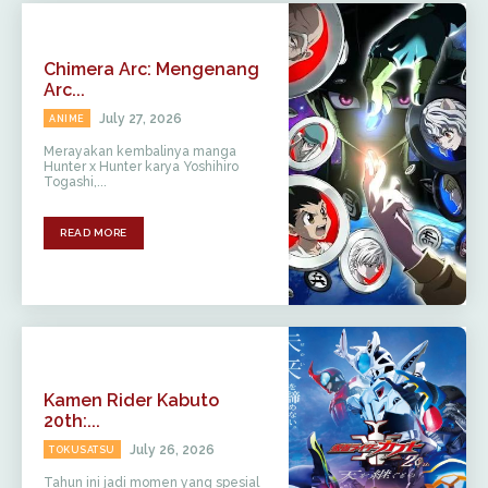
Chimera Arc: Mengenang
Arc...
July 27, 2026
ANIME
Merayakan kembalinya manga
Hunter x Hunter karya Yoshihiro
Togashi,...
READ MORE
Kamen Rider Kabuto
20th:...
July 26, 2026
TOKUSATSU
Tahun ini jadi momen yang spesial