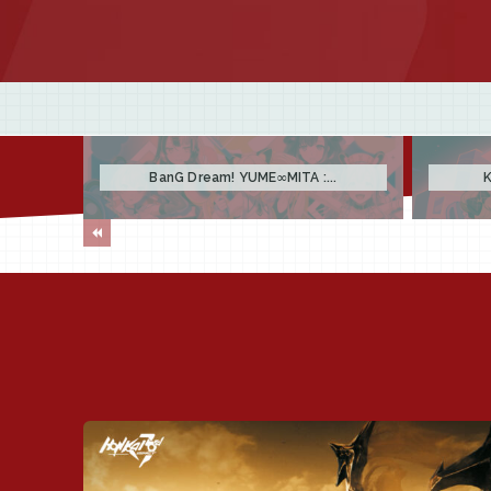
BanG Dream! YUME∞MITA :...
K