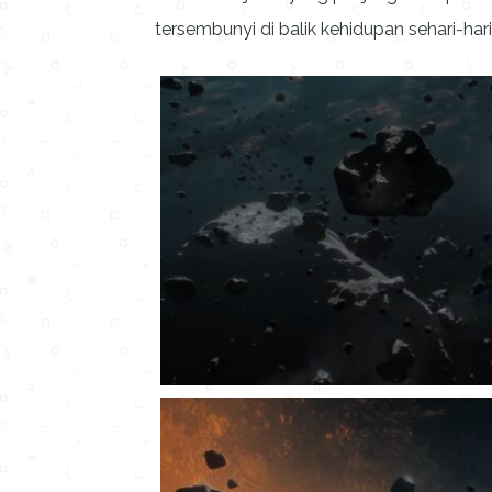
tersembunyi di balik kehidupan sehari-ha