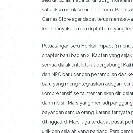
seluruh dunia. Pada tahun 2019, Honkai Im
satu akun untuk semua platform. Pada tah
Games Store agar dapat terus membawak
lebih banyak pemain di platform yang lebi
Petualangan seru Honkai Impact 3 menuju 
chapter baru bagian 2. Kapten yang sej
semua diajak untuk turut bergabung! Kali
dan NPC baru dengan penampilan dan kep
baru yang mengintegrasikan adegan, ceri
komprehensif, serta memanjakan diri da
dan imersif. Mars yang menjadi panggung
bayangan semua orang, karena ternyata p
ditinggali, di Mars juga terdapat pusat 
unik dan sejarah yang panjang. Para pem