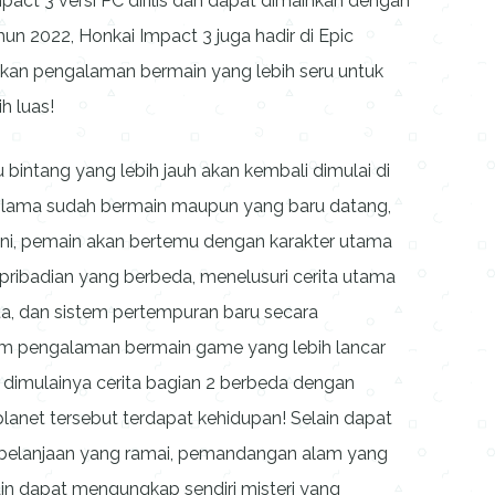
pact 3 versi PC dirilis dan dapat dimainkan dengan
un 2022, Honkai Impact 3 juga hadir di Epic
an pengalaman bermain yang lebih seru untuk
h luas!
bintang yang lebih jauh akan kembali dimulai di
ak lama sudah bermain maupun yang baru datang,
 ini, pemain akan bertemu dengan karakter utama
ribadian yang berbeda, menelusuri cerita utama
ta, dan sistem pertempuran baru secara
lam pengalaman bermain game yang lebih lancar
 dimulainya cerita bagian 2 berbeda dengan
lanet tersebut terdapat kehidupan! Selain dapat
perbelanjaan yang ramai, pemandangan alam yang
ain dapat mengungkap sendiri misteri yang