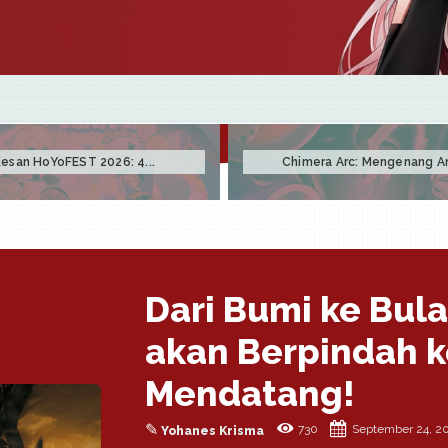
esan HoYoFEST 2026: 4...
Chimera Arc: Mengenang Arc
Dari Bumi ke Bul
akan Berpindah k
Mendatang!
✎
730
September 24, 2
Yohanes Krisma