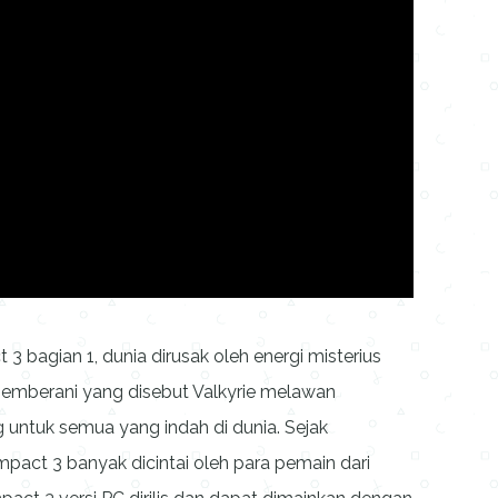
 bagian 1, dunia dirusak oleh energi misterius
 pemberani yang disebut Valkyrie melawan
untuk semua yang indah di dunia. Sejak
mpact 3 banyak dicintai oleh para pemain dari