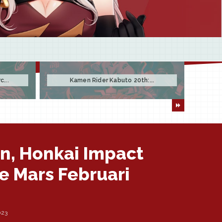
...
Kamen Rider Kabuto 20th:...
an, Honkai Impact
e Mars Februari
023