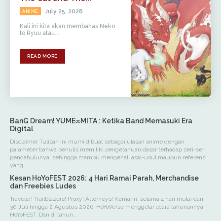
July 25, 2026
ANIME
Kali ini kita akan membahas Neko
to Ryuu atau...
READ MORE
BanG Dream! YUME∞MITA : Ketika Band Memasuki Era
Digital
Disclaimer Tulisan ini murni dibuat sebagai ulasan anime dengan
parameter bahwa penulis memiliki pengetahuan dasar terhadap seri-seri
pendahulunya, sehingga mampu mengenali asal-usul maupun referensi
yang...
Kesan HoYoFEST 2026: 4 Hari Ramai Parah, Merchandise
dan Freebies Ludes
Traveler! Trailblazers! Proxy! Attorneys! Kemarin, selama 4 hari mulai dari
30 Juli hingga 2 Agustus 2026, HoYoVerse menggelar acara tahunannya:
HoYoFEST. Dan di tahun...