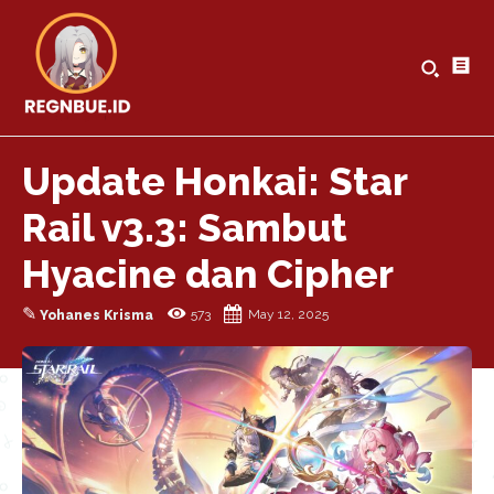
Update Honkai: Star
Rail v3.3: Sambut
Hyacine dan Cipher
✎
573
May 12, 2025
Yohanes Krisma