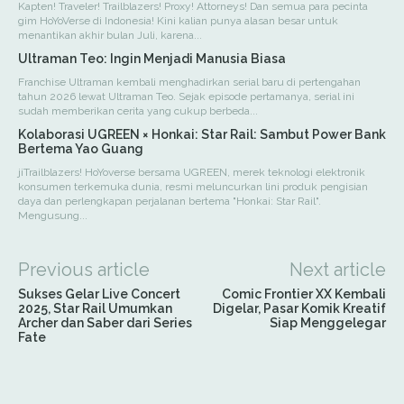
Kapten! Traveler! Trailblazers! Proxy! Attorneys! Dan semua para pecinta
gim HoYoVerse di Indonesia! Kini kalian punya alasan besar untuk
menantikan akhir bulan Juli, karena...
Ultraman Teo: Ingin Menjadi Manusia Biasa
Franchise Ultraman kembali menghadirkan serial baru di pertengahan
tahun 2026 lewat Ultraman Teo. Sejak episode pertamanya, serial ini
sudah memberikan cerita yang cukup berbeda...
Kolaborasi UGREEN × Honkai: Star Rail: Sambut Power Bank
Bertema Yao Guang
jiTrailblazers! HoYoverse bersama UGREEN, merek teknologi elektronik
konsumen terkemuka dunia, resmi meluncurkan lini produk pengisian
daya dan perlengkapan perjalanan bertema "Honkai: Star Rail".
Mengusung...
Previous article
Next article
Sukses Gelar Live Concert
Comic Frontier XX Kembali
2025, Star Rail Umumkan
Digelar, Pasar Komik Kreatif
Archer dan Saber dari Series
Siap Menggelegar
Fate