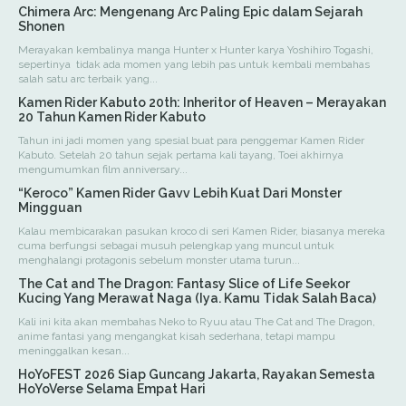
Chimera Arc: Mengenang Arc Paling Epic dalam Sejarah
Shonen
Merayakan kembalinya manga Hunter x Hunter karya Yoshihiro Togashi,
sepertinya tidak ada momen yang lebih pas untuk kembali membahas
salah satu arc terbaik yang...
Kamen Rider Kabuto 20th: Inheritor of Heaven – Merayakan
20 Tahun Kamen Rider Kabuto
Tahun ini jadi momen yang spesial buat para penggemar Kamen Rider
Kabuto. Setelah 20 tahun sejak pertama kali tayang, Toei akhirnya
mengumumkan film anniversary...
“Keroco” Kamen Rider Gavv Lebih Kuat Dari Monster
Mingguan
Kalau membicarakan pasukan kroco di seri Kamen Rider, biasanya mereka
cuma berfungsi sebagai musuh pelengkap yang muncul untuk
menghalangi protagonis sebelum monster utama turun...
The Cat and The Dragon: Fantasy Slice of Life Seekor
Kucing Yang Merawat Naga (Iya. Kamu Tidak Salah Baca)
Kali ini kita akan membahas Neko to Ryuu atau The Cat and The Dragon,
anime fantasi yang mengangkat kisah sederhana, tetapi mampu
meninggalkan kesan...
HoYoFEST 2026 Siap Guncang Jakarta, Rayakan Semesta
HoYoVerse Selama Empat Hari