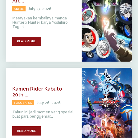
Arc...
July 27, 2026
ANIME
Merayakan kembalinya manga
Hunter x Hunter karya Yoshihiro
Togashi,...
READ MORE
Kamen Rider Kabuto
20th:...
July 26, 2026
TOKUSATSU
Tahun ini jadi momen yang spesial
buat para penggemar...
READ MORE