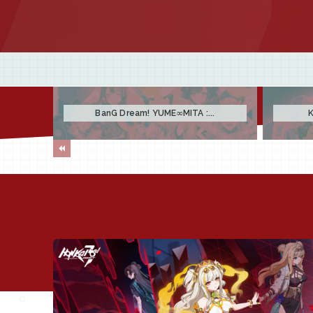
BanG Dream! YUME∞MITA :...
K