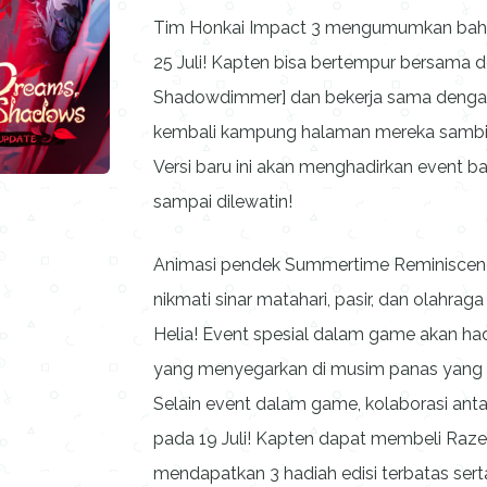
Tim Honkai Impact 3 mengumumkan bahwa v
25 Juli! Kapten bisa bertempur bersama d
Shadowdimmer] dan bekerja sama denga
kembali kampung halaman mereka sambil
Versi baru ini akan menghadirkan event ba
sampai dilewatin!
Animasi pendek Summertime Reminiscences 
nikmati sinar matahari, pasir, dan olahrag
Helia! Event spesial dalam game akan hadir
yang menyegarkan di musim panas yang te
Selain event dalam game, kolaborasi antar
pada 19 Juli! Kapten dapat membeli Razer
mendapatkan 3 hadiah edisi terbatas ser