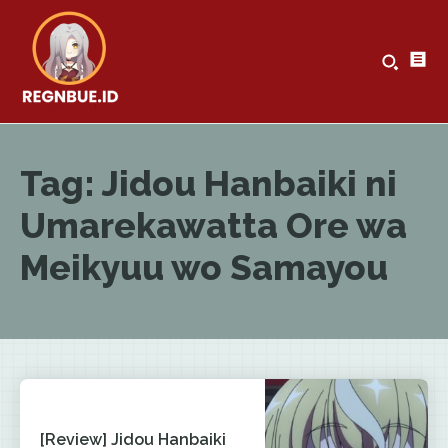
Tag:
Jidou Hanbaiki ni
Umarekawatta Ore wa
Meikyuu wo Samayou
[Review] Jidou Hanbaiki