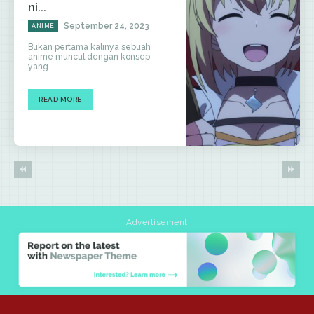
ni...
September 24, 2023
ANIME
Bukan pertama kalinya sebuah
anime muncul dengan konsep
yang...
READ MORE
Advertisement