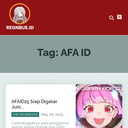
Tag:
AFA ID
AFAID25 Siap Digelar
Juni...
May 26, 2025
UNCATEGORIZED
Catat tanggalnya, para penggemar
anime! Anime Festival Asia (AFA)