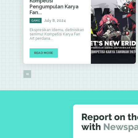
Kompetisi
Pengumpulan Karya
Fan...
July 8, 2024
GAME
Ekspresikan idemu, definisikan
senimu! Kompetisi Karya Fan
Art perdana...
READ MORE