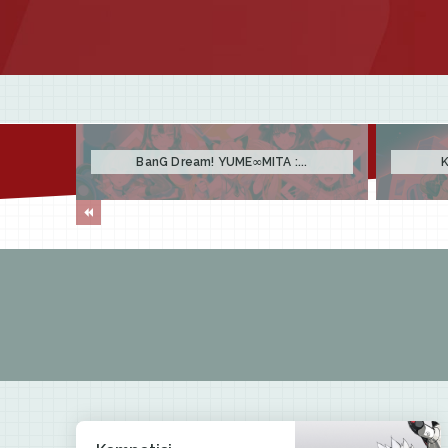
BanG Dream! YUME∞MITA :...
K