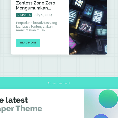
Zenless Zone Zero
Mengumumkan...
July 1, 2024
E-SPORTS
Perpaduan kreativitas yang
luar biasa tentunya akan
menciptakan musik...
READ MORE
Advertisement