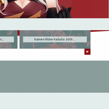
...
Kamen Rider Kabuto 20th:...