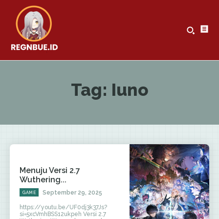
Tag:
Iuno
Menuju Versi 2.7
Wuthering...
September 29, 2025
GAME
https://youtu.be/UF0dj3k37Js?
si=5xcVmhBSS12ukpeh Versi 2.7