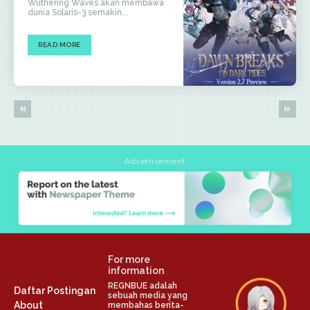
Wuthering Waves akan membawa
dunia Solaris-3 semakin...
READ MORE
Advertisement
For more
information
REGNBUE adalah
Daftar Postingan
sebuah media yang
About
membahas berita-