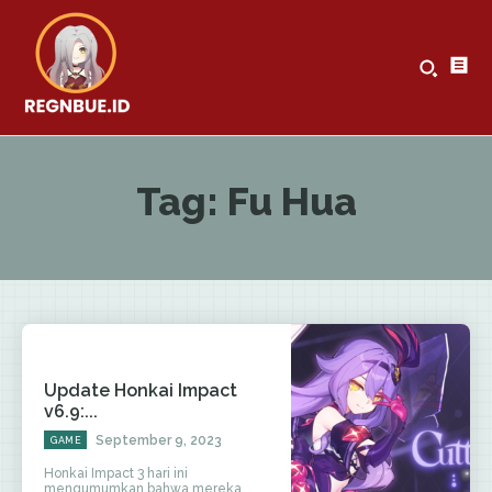
Tag:
Fu Hua
Update Honkai Impact
v6.9:...
September 9, 2023
GAME
Honkai Impact 3 hari ini
mengumumkan bahwa mereka