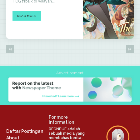
TCG t'rbaik di wilayah...
READ MORE
Advertisement
For more
information
REGNBUE adalah
Daftar Postingan
sebuah media yang
About
membahas berita-