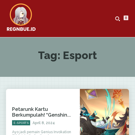
Tag:
Esport
Petarunk Kartu
Berkumpulah! “Genshin...
April 8, 2024
E-SPORTS
Ayo jadi pemain Genius Invokation