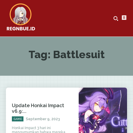
Tag:
Battlesuit
Update Honkai Impact
v6.9:...
September 9, 2023
GAME
Honkai Impact 3 hari ini
mengumumkan bahwa mereka